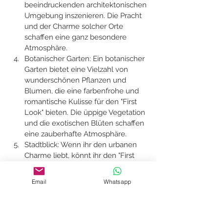
beeindruckenden architektonischen 
Umgebung inszenieren. Die Pracht 
und der Charme solcher Orte 
schaffen eine ganz besondere 
Atmosphäre.
Botanischer Garten: Ein botanischer 
Garten bietet eine Vielzahl von 
wunderschönen Pflanzen und 
Blumen, die eine farbenfrohe und 
romantische Kulisse für den "First 
Look" bieten. Die üppige Vegetation 
und die exotischen Blüten schaffen 
eine zauberhafte Atmosphäre.
Stadtblick: Wenn ihr den urbanen 
Charme liebt, könnt ihr den "First 
Look" an einem Ort mit 
beeindruckender Stadtsilhouette 
Email
Whatsapp
oder einem atemberaubenden 
Blick auf die Skyline arrangieren. 
Dies kann auf einer Dachterrasse, 