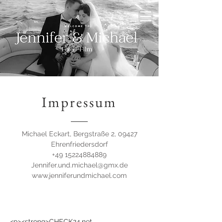
Impressum
Michael Eckart, Bergstraße 2, 09427
Ehrenfriedersdorf
+49 15224884889
Jennifer.und.michael@gmx.de
www.jenniferundmichael.com
<p><strong>CHECK24.net